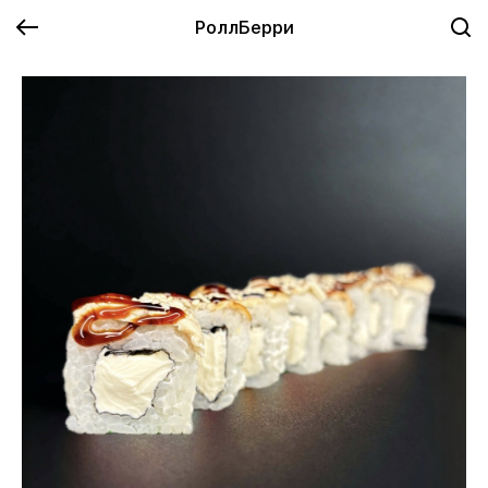
РоллБерри