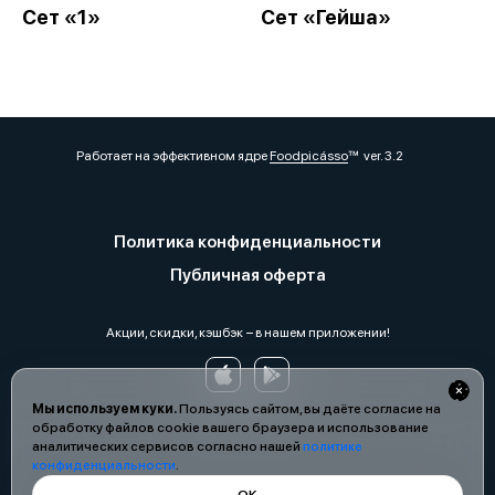
Сет «1»
Сет «Гейша»
Работает на эффективном ядре
Foodpicásso
ver. 3.2
Политика конфиденциальности
Публичная оферта
Акции, скидки, кэшбэк − в нашем приложении!
Мы используем куки.
Пользуясь сайтом, вы даёте согласие на
обработку файлов cookie вашего браузера и использование
аналитических сервисов согласно нашей
политике
конфиденциальности
.