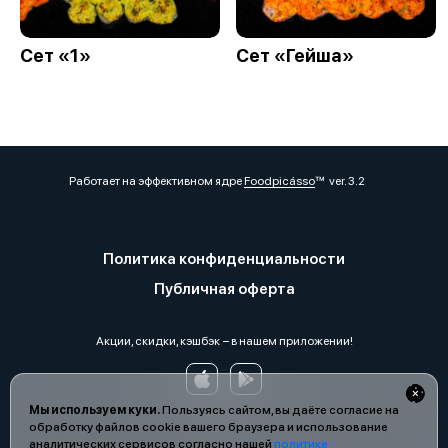
Сет «1»
Сет «Гейша»
Работает на эффективном ядре
Foodpicásso
ver. 3.2
Политика конфиденциальности
Публичная оферта
Акции, скидки, кэшбэк − в нашем приложении!
Мы используем куки.
Пользуясь сайтом, вы даёте согласие на
обработку файлов cookie вашего браузера и использование
аналитических сервисов согласно нашей
политике