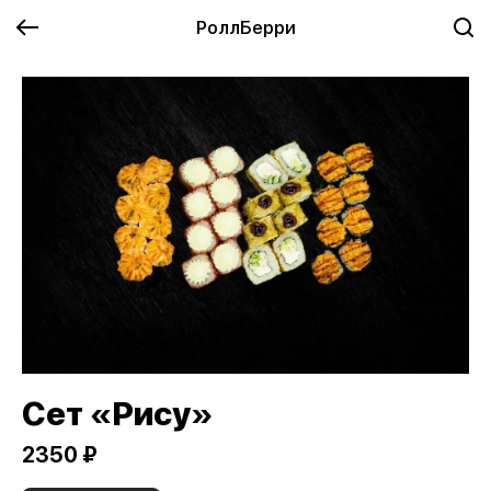
РоллБерри
Сет «Рису»
2350 ₽