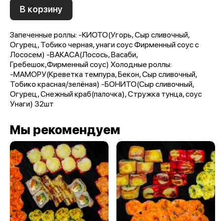
В корзину
Запеченные роллы: -КИОТО(Угорь, Сыр сливочный,
Огурец, Тобико черная, унаги соус Фирменный соус с
Лососем) -ВАКАСА(Лосось, Васаби,
Гребешок,Фирменный соус) Холодные роллы:
-МАМОРУ(Креветка темпура, Бекон, Сыр сливочный,
Тобико красная/зелёная) -БОНИТО(Сыр сливочный,
Огурец, Снежный краб(палочка), Стружка тунца, соус
Унаги) 32шт
Мы рекомендуем